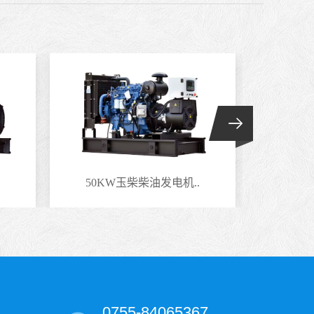
50KW玉柴柴油发电机..
220
0755-84065367