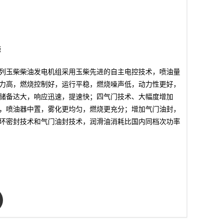
源
D30系列玉柴柴油发电机组采用玉柴先进的自主电控技术，喷油量
力高，燃烧控制好，运行平稳，燃烧噪声低，动力性更好，
储备达大，响应迅速，提速快；四气门技术、大幅度增加
，喷油器中置，雾化更均匀，燃烧更充分；增加气门油封，
环密封技术和气门油封技术，润滑油消耗比国内同档次功率