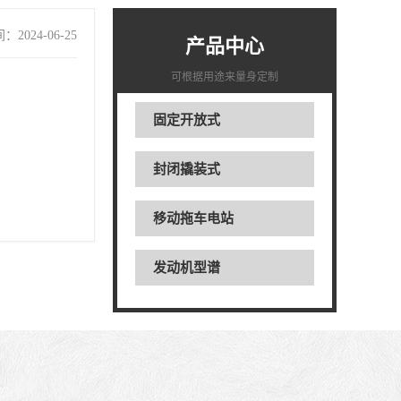
2024-06-25
产品中心
可根据用途来量身定制
固定开放式
封闭撬装式
移动拖车电站
发动机型谱