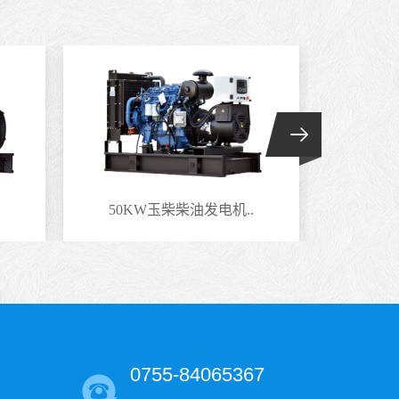
50KW玉柴柴油发电机..
220
0755-84065367