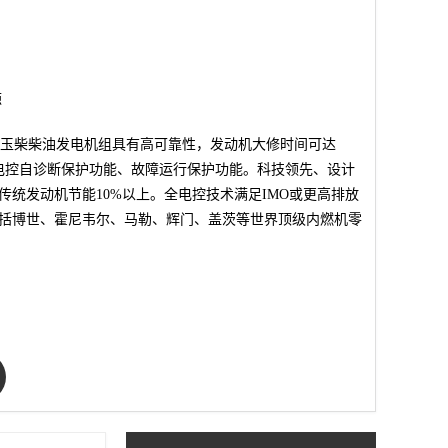
源
30系列玉柴柴油发电机组具有高可靠性，发动机大修时间可达
采用电控自诊断保护功能、故障运行保护功能。科技领先、设计
传统发动机节能10%以上。全电控技术满足IMO或更高排放
括博世、霍尼韦尔、马勒、辉门、盖茨等世界顶级内燃机零