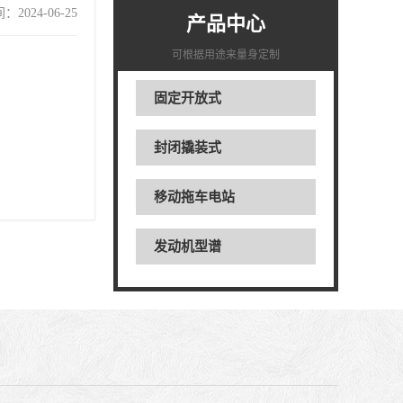
2024-06-25
产品中心
可根据用途来量身定制
固定开放式
封闭撬装式
移动拖车电站
发动机型谱