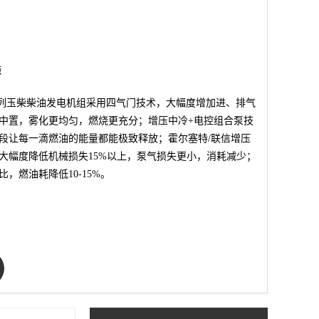
源
D31系列玉柴柴油发电机组采用四气门技术，大幅度增加进、排气
中置，雾化更均匀，燃烧更充分；增压中冷+电控组合泵技
段让每一滴燃油的能量都能极致释放；霍尔塞特/联信增压
大幅度降低机械损失15%以上，泵气损失更小，消耗减少；
，燃油耗降低10-15%。