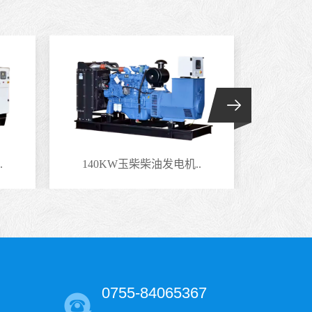
.
140KW玉柴柴油发电机..
100
0755-84065367