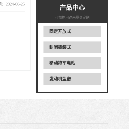
2024-06-25
产品中心
可根据用途来量身定制
固定开放式
封闭撬装式
移动拖车电站
发动机型谱