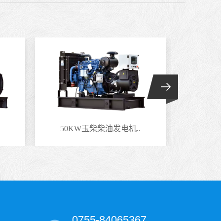
50KW玉柴柴油发电机..
220
0755-84065367