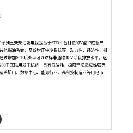
0
源
0-D30系列玉柴柴油发电组是基于6TD平台打造的V型12缸新产
共轨燃油系统、高效增压中冷系统等，动力性、经济性、排
通过增加SCR后处理可以达标非道路国Ⅴ阶段排放水平。这
至1200千瓦陆用发电机组，具有低油耗、极限环境适应性强等
覆盖矿山、数据中心、能源行业、高科技制造业等用电市