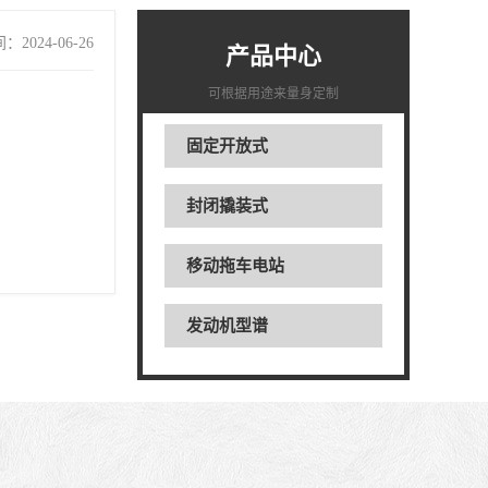
2024-06-26
产品中心
可根据用途来量身定制
固定开放式
封闭撬装式
移动拖车电站
发动机型谱