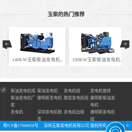
玉柴的热门推荐
.
140KW玉柴柴油发电机..
100KW玉柴柴油发电机..
柴油发电机组
柴油发电机
发电机组
发电机维修
柴油发电机厂
康明斯发电机
静音发电机组
康明斯柴油发
家
电机
发电机
深圳发电机租
发电机出租
康明斯发电机
赁
组
粤ICP备17060658号
深圳玉柴发电机有限公司 版权所有 Copyright ©