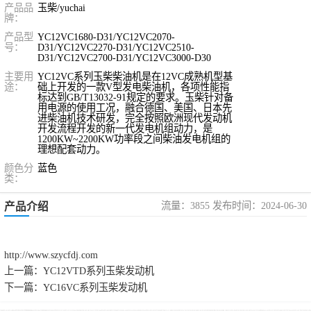
产品品
玉柴/yuchai
牌：
产品型
YC12VC1680-D31/YC12VC2070-
号：
D31/YC12VC2270-D31/YC12VC2510-
D31/YC12VC2700-D31/YC12VC3000-D30
主要用
YC12VC系列玉柴柴油机是在12VC成熟机型基
途：
础上开发的一款V型发电柴油机，各项性能指
标达到GB/T13032-91规定的要求。玉柴针对备
用电源的使用工况，融合德国、美国、日本先
进柴油机技术研发，完全按照欧洲现代发动机
开发流程开发的新一代发电机组动力，是
1200KW~2200KW功率段之间柴油发电机组的
理想配套动力。
颜色分
蓝色
类：
流量：3855 发布时间：2024-06-30
产品介绍
http://www.szycfdj.com
上一篇：
YC12VTD系列玉柴发动机
下一篇：
YC16VC系列玉柴发动机