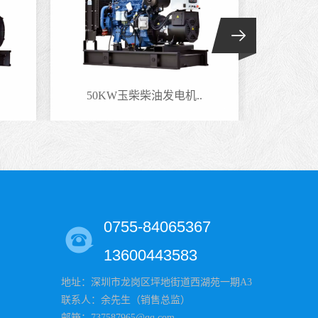
50KW玉柴柴油发电机..
220
0755-84065367
13600443583
地址：深圳市龙岗区坪地街道西湖苑一期A3
联系人：余先生（销售总监）
邮箱：737587965@qq.com