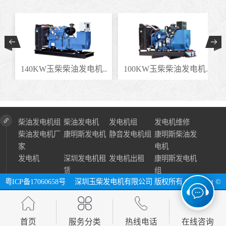
.
140KW玉柴柴油发电机..
100KW玉柴柴油发电机..
柴油发电机组
柴油发电机
发电机组
发电机维修
柴油发电机厂
康明斯发电机
静音发电机组
康明斯柴油发
家
电机
发电机
深圳发电机租
发电机出租
康明斯发电机
赁
组
粤ICP备17060658号
深圳玉柴发电机有限公司 版权所有 Copyright ©
2024 All Right Reserve ⓔ 网址：http://www.szycfdj.com
网站地图
首页
服务分类
热线电话
在线咨询