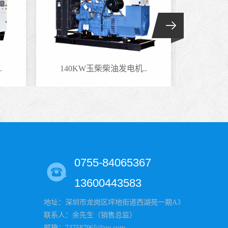
.
140KW玉柴柴油发电机..
100
0755-84065367
13600443583
地址：深圳市龙岗区坪地街道西湖苑一期A3
联系人：余先生（销售总监）
邮箱：737587965@qq.com