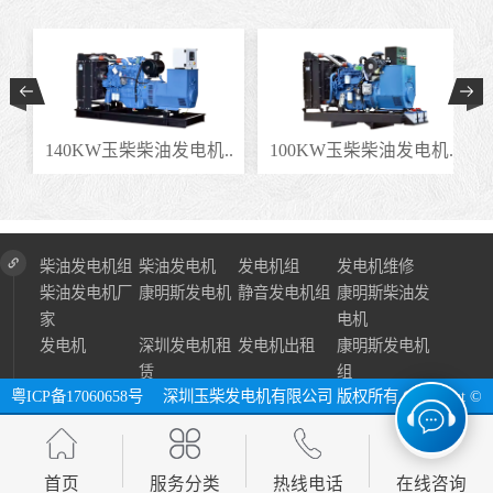
.
140KW玉柴柴油发电机..
100KW玉柴柴油发电机..
柴油发电机组
柴油发电机
发电机组
发电机维修
柴油发电机厂
康明斯发电机
静音发电机组
康明斯柴油发
家
电机
发电机
深圳发电机租
发电机出租
康明斯发电机
赁
组
粤ICP备17060658号
深圳玉柴发电机有限公司 版权所有 Copyright ©
2024 All Right Reserve ⓔ 网址：http://www.szycfdj.com
网站地图
首页
服务分类
热线电话
在线咨询