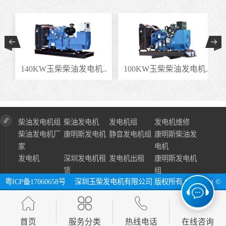
.
140KW玉柴柴油发电机..
100KW玉柴柴油发电机..
柴油发电机组
柴油发电机
发电机组
发电机维修
柴油发电机厂
康明斯发电机
静音发电机组
康明斯柴油发
家
电机
发电机
深圳发电机租
发电机出租
康明斯发电机
赁
组
粤ICP备17060658号
深圳玉柴发电机有限公司 版权所有 Copyright ©
2024 All Right Reserve ⓔ 网址：http://www.szycfdj.com
网站地图
首页
服务分类
热线电话
在线咨询