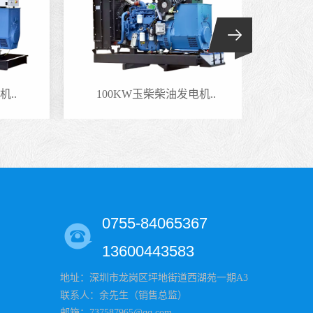
.
100KW玉柴柴油发电机..
0755-84065367
13600443583
地址：深圳市龙岗区坪地街道西湖苑一期A3
联系人：余先生（销售总监）
邮箱：737587965@qq.com