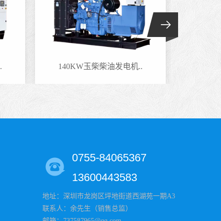
.
140KW玉柴柴油发电机..
100
0755-84065367
13600443583
地址：深圳市龙岗区坪地街道西湖苑一期A3
联系人：余先生（销售总监）
邮箱：737587965@qq.com