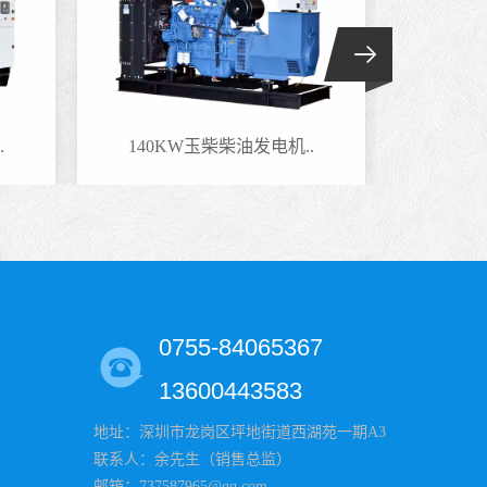
.
140KW玉柴柴油发电机..
100
0755-84065367
13600443583
地址：深圳市龙岗区坪地街道西湖苑一期A3
联系人：余先生（销售总监）
邮箱：737587965@qq.com