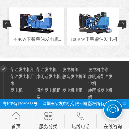
.
140KW玉柴柴油发电机..
100KW玉柴柴油发电机..
柴油发电机组
柴油发电机
发电机组
发电机维修
柴油发电机厂
康明斯发电机
静音发电机组
康明斯柴油发
家
电机
发电机
深圳发电机租
发电机出租
康明斯发电机
赁
组
粤ICP备17060658号
深圳玉柴发电机有限公司 版权所有 Copyright ©
2024 All Right Reserve ⓔ 网址：http://www.szycfdj.com
网站地图
首页
服务分类
热线电话
在线咨询