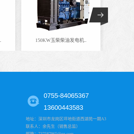
.
150KW玉柴柴油发电机..
140
0755-84065367
13600443583
地址：深圳市龙岗区坪地街道西湖苑一期A3
联系人：余先生（销售总监）
邮箱：737587965@qq.com