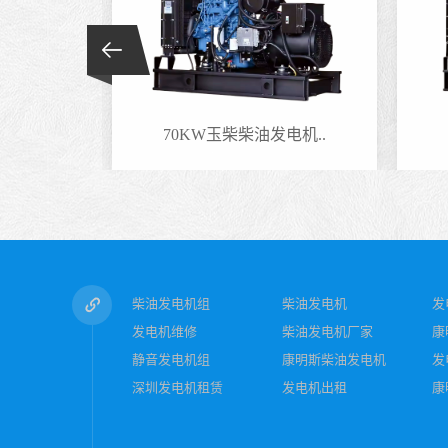
电机..
70KW玉柴柴油发电机..
柴油发电机组
柴油发电机
发
发电机维修
柴油发电机厂家
康
静音发电机组
康明斯柴油发电机
发
深圳发电机租赁
发电机出租
康