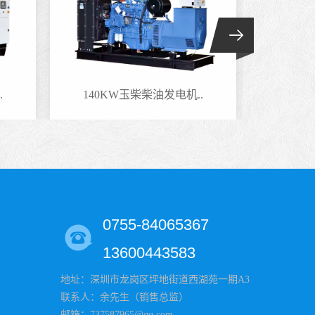
机..
100KW玉柴柴油发电机..
0755-84065367
13600443583
地址：深圳市龙岗区坪地街道西湖苑一期A3
联系人：余先生（销售总监）
邮箱：737587965@qq.com