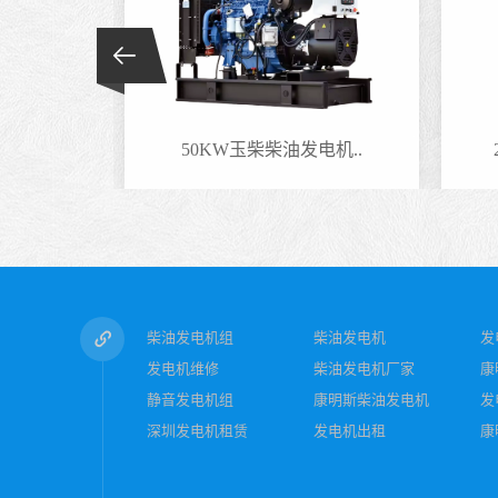
油发电机..
220KW玉柴柴油发电机..
柴油发电机组
柴油发电机
发
发电机维修
柴油发电机厂家
康
静音发电机组
康明斯柴油发电机
发
深圳发电机租赁
发电机出租
康