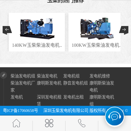
玉柴的热门推荐
.
140KW玉柴柴油发电机..
100KW玉柴柴油发电机..
柴油发电机组
柴油发电机
发电机组
发电机维修
柴油发电机厂
康明斯发电机
静音发电机组
康明斯柴油发
家
电机
发电机
深圳发电机租
发电机出租
康明斯发电机
赁
组
粤ICP备17060658号
深圳玉柴发电机有限公司 版权所有 Copyright ©
2024 All Right Reserve ⓔ 网址：http://www.szycfdj.com
网站地图