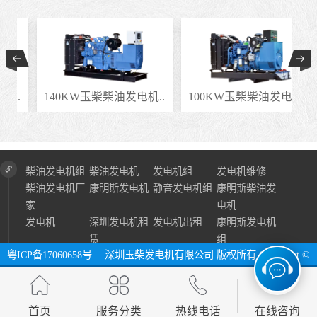
..
140KW玉柴柴油发电机..
100KW玉柴柴油发电机..
柴油发电机组
柴油发电机
发电机组
发电机维修
柴油发电机厂
康明斯发电机
静音发电机组
康明斯柴油发
家
电机
发电机
深圳发电机租
发电机出租
康明斯发电机
赁
组
粤ICP备17060658号
深圳玉柴发电机有限公司 版权所有 Copyright ©
2024 All Right Reserve ⓔ 网址：http://www.szycfdj.com
网站地图
首页
服务分类
热线电话
在线咨询