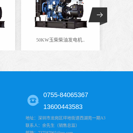
50KW玉柴柴油发电机..
220
0755-84065367
13600443583
地址：深圳市龙岗区坪地街道西湖苑一期A3
联系人：余先生（销售总监）
邮箱：737587965@qq.com