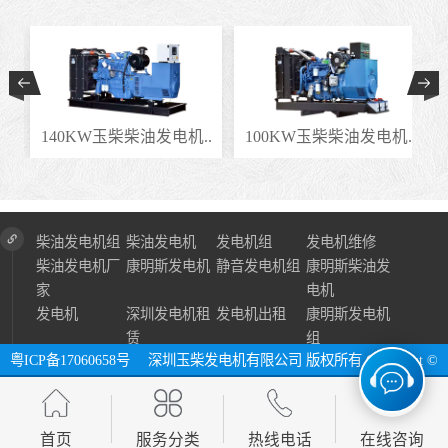
.
140KW玉柴柴油发电机..
100KW玉柴柴油发电机..
柴油发电机组
柴油发电机
发电机组
发电机维修
柴油发电机厂
康明斯发电机
静音发电机组
康明斯柴油发
家
电机
发电机
深圳发电机租
发电机出租
康明斯发电机
赁
组
粤ICP备17060658号
深圳玉柴发电机有限公司 版权所有 Copyright ©
2024 All Right Reserve ⓔ 网址：http://www.szycfdj.com
网站地图
首页
服务分类
热线电话
在线咨询