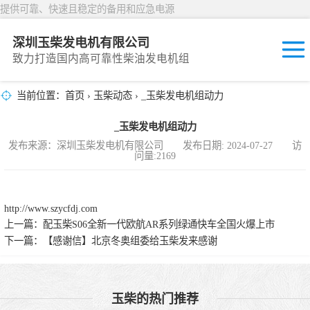
提供可靠、快速且稳定的备用和应急电源
深圳玉柴发电机有限公司
致力打造国内高可靠性柴油发电机组
当前位置：
首页
›
玉柴动态
› _玉柴发电机组动力
固定开放式
_玉柴发电机组动力
封闭撬装式
发布来源：深圳玉柴发电机有限公司 发布日期: 2024-07-27 访
问量:2169
移动拖车电站
发动机型谱
http://www.szycfdj.com
上一篇：
配玉柴S06全新一代欧航AR系列绿通快车全国火爆上市
下一篇：
【感谢信】北京冬奥组委给玉柴发来感谢
玉柴的热门推荐