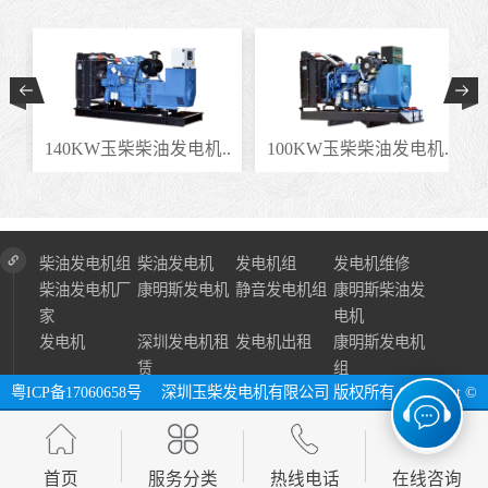
.
140KW玉柴柴油发电机..
100KW玉柴柴油发电机..
柴油发电机组
柴油发电机
发电机组
发电机维修
柴油发电机厂
康明斯发电机
静音发电机组
康明斯柴油发
家
电机
发电机
深圳发电机租
发电机出租
康明斯发电机
赁
组
粤ICP备17060658号
深圳玉柴发电机有限公司 版权所有 Copyright ©
2024 All Right Reserve ⓔ 网址：http://www.szycfdj.com
网站地图
首页
服务分类
热线电话
在线咨询