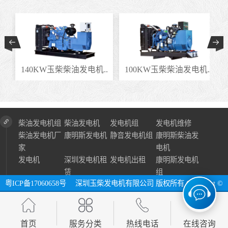
.
140KW玉柴柴油发电机..
100KW玉柴柴油发电机..
柴油发电机组
柴油发电机
发电机组
发电机维修
柴油发电机厂
康明斯发电机
静音发电机组
康明斯柴油发
家
电机
发电机
深圳发电机租
发电机出租
康明斯发电机
赁
组
粤ICP备17060658号
深圳玉柴发电机有限公司 版权所有 Copyright ©
2024 All Right Reserve ⓔ 网址：http://www.szycfdj.com
网站地图
首页
服务分类
热线电话
在线咨询