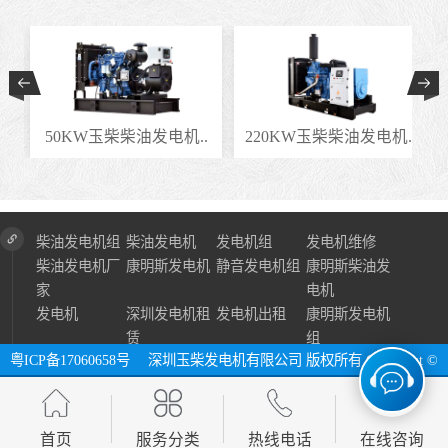
.
50KW玉柴柴油发电机..
220KW玉柴柴油发电机..
柴油发电机组
柴油发电机
发电机组
发电机维修
柴油发电机厂
康明斯发电机
静音发电机组
康明斯柴油发
家
电机
发电机
深圳发电机租
发电机出租
康明斯发电机
赁
组
粤ICP备17060658号
深圳玉柴发电机有限公司 版权所有 Copyright ©
2024 All Right Reserve ⓔ 网址：http://www.szycfdj.com
网站地图
首页
服务分类
热线电话
在线咨询