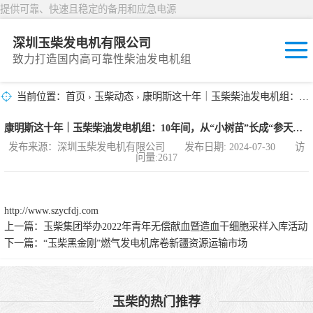
提供可靠、快速且稳定的备用和应急电源
深圳玉柴发电机有限公司
致力打造国内高可靠性柴油发电机组
当前位置：
首页
›
玉柴动态
› 康明斯这十年｜玉柴柴油发电机组：10年间，从“小树苗”长成“参天大树”
固定开放式
康明斯这十年｜玉柴柴油发电机组：10年间，从“小树苗”长成“参天大树”
封闭撬装式
发布来源：深圳玉柴发电机有限公司 发布日期: 2024-07-30 访
问量:2617
移动拖车电站
发动机型谱
http://www.szycfdj.com
上一篇：
玉柴集团举办2022年青年无偿献血暨造血干细胞采样入库活动
下一篇：
“玉柴黑金刚”燃气发电机席卷新疆资源运输市场
玉柴的热门推荐