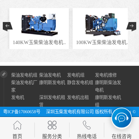
.
140KW玉柴柴油发电机..
100KW玉柴柴油发电机..
柴油发电机组
柴油发电机
发电机组
发电机维修
柴油发电机厂
康明斯发电机
静音发电机组
康明斯柴油发
家
电机
发电机
深圳发电机租
发电机出租
康明斯发电机
赁
组
粤ICP备17060658号
深圳玉柴发电机有限公司 版权所有 Copyright ©
2024 All Right Reserve ⓔ 网址：http://www.szycfdj.com
网站地图
首页
服务分类
热线电话
在线咨询