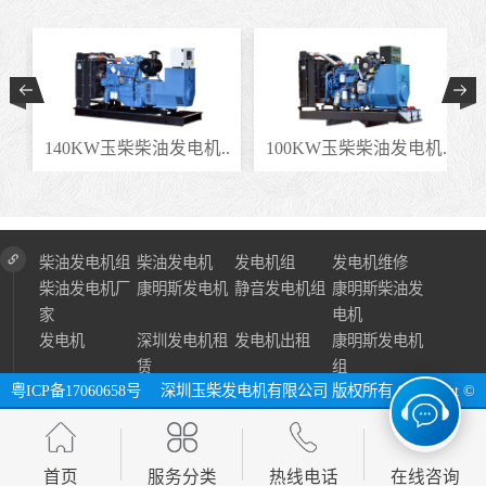
.
140KW玉柴柴油发电机..
100KW玉柴柴油发电机..
柴油发电机组
柴油发电机
发电机组
发电机维修
柴油发电机厂
康明斯发电机
静音发电机组
康明斯柴油发
家
电机
发电机
深圳发电机租
发电机出租
康明斯发电机
赁
组
粤ICP备17060658号
深圳玉柴发电机有限公司 版权所有 Copyright ©
2024 All Right Reserve ⓔ 网址：http://www.szycfdj.com
网站地图
首页
服务分类
热线电话
在线咨询