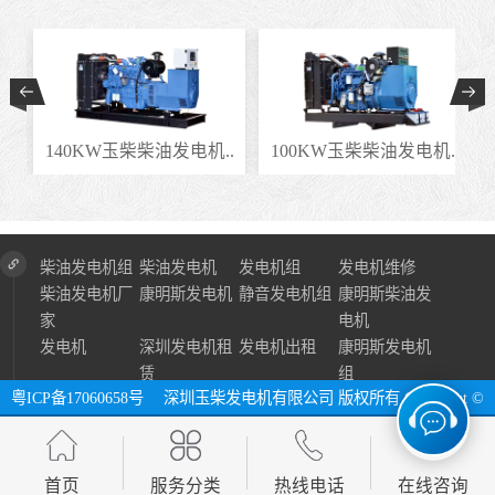
.
140KW玉柴柴油发电机..
100KW玉柴柴油发电机..
柴油发电机组
柴油发电机
发电机组
发电机维修
柴油发电机厂
康明斯发电机
静音发电机组
康明斯柴油发
家
电机
发电机
深圳发电机租
发电机出租
康明斯发电机
赁
组
粤ICP备17060658号
深圳玉柴发电机有限公司 版权所有 Copyright ©
2024 All Right Reserve ⓔ 网址：http://www.szycfdj.com
网站地图
首页
服务分类
热线电话
在线咨询