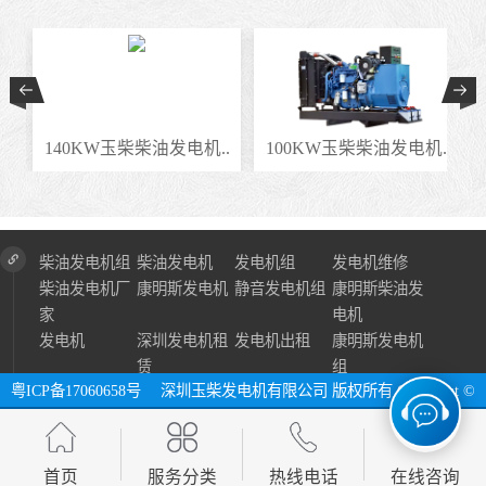
.
140KW玉柴柴油发电机..
100KW玉柴柴油发电机..
柴油发电机组
柴油发电机
发电机组
发电机维修
柴油发电机厂
康明斯发电机
静音发电机组
康明斯柴油发
家
电机
发电机
深圳发电机租
发电机出租
康明斯发电机
赁
组
粤ICP备17060658号
深圳玉柴发电机有限公司 版权所有 Copyright ©
2024 All Right Reserve ⓔ 网址：http://www.szycfdj.com
网站地图
首页
服务分类
热线电话
在线咨询