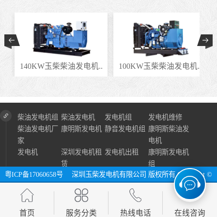
.
140KW玉柴柴油发电机..
100KW玉柴柴油发电机..
柴油发电机组
柴油发电机
发电机组
发电机维修
柴油发电机厂
康明斯发电机
静音发电机组
康明斯柴油发
家
电机
发电机
深圳发电机租
发电机出租
康明斯发电机
赁
组
粤ICP备17060658号
深圳玉柴发电机有限公司 版权所有 Copyright ©
2024 All Right Reserve ⓔ 网址：http://www.szycfdj.com
网站地图
首页
服务分类
热线电话
在线咨询