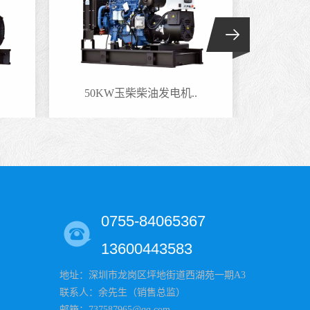
50KW玉柴柴油发电机..
220
0755-84065367
13600443583
地址：深圳市龙岗区坪地街道西湖苑一期A3
联系人：余先生（销售总监）
邮箱：737587965@qq.com