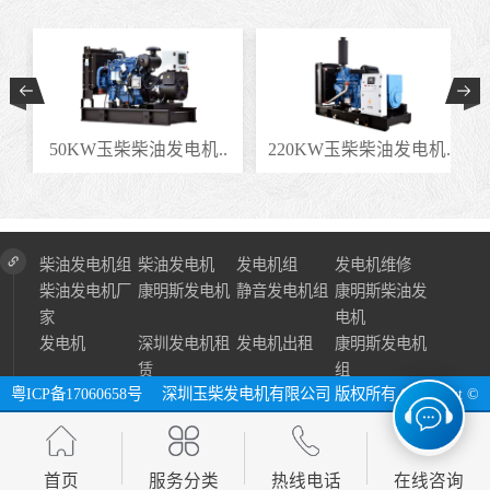
.
50KW玉柴柴油发电机..
220KW玉柴柴油发电机..
柴油发电机组
柴油发电机
发电机组
发电机维修
柴油发电机厂
康明斯发电机
静音发电机组
康明斯柴油发
家
电机
发电机
深圳发电机租
发电机出租
康明斯发电机
赁
组
粤ICP备17060658号
深圳玉柴发电机有限公司 版权所有 Copyright ©
2024 All Right Reserve ⓔ 网址：http://www.szycfdj.com
网站地图
首页
服务分类
热线电话
在线咨询