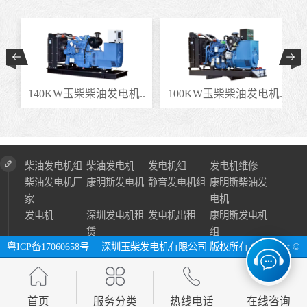
.
140KW玉柴柴油发电机..
100KW玉柴柴油发电机..
柴油发电机组
柴油发电机
发电机组
发电机维修
柴油发电机厂
康明斯发电机
静音发电机组
康明斯柴油发
家
电机
发电机
深圳发电机租
发电机出租
康明斯发电机
赁
组
粤ICP备17060658号
深圳玉柴发电机有限公司 版权所有 Copyright ©
2024 All Right Reserve ⓔ 网址：http://www.szycfdj.com
网站地图
首页
服务分类
热线电话
在线咨询