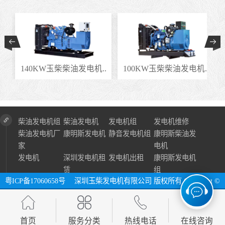
.
140KW玉柴柴油发电机..
100KW玉柴柴油发电机..
柴油发电机组
柴油发电机
发电机组
发电机维修
柴油发电机厂
康明斯发电机
静音发电机组
康明斯柴油发
家
电机
发电机
深圳发电机租
发电机出租
康明斯发电机
赁
组
粤ICP备17060658号
深圳玉柴发电机有限公司 版权所有 Copyright ©
2024 All Right Reserve ⓔ 网址：http://www.szycfdj.com
网站地图
首页
服务分类
热线电话
在线咨询