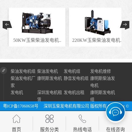
.
50KW玉柴柴油发电机..
220KW玉柴柴油发电机..
柴油发电机组
柴油发电机
发电机组
发电机维修
柴油发电机厂
康明斯发电机
静音发电机组
康明斯柴油发
家
电机
发电机
深圳发电机租
发电机出租
康明斯发电机
赁
组
粤ICP备17060658号
深圳玉柴发电机有限公司 版权所有 Copyright ©
2024 All Right Reserve ⓔ 网址：http://www.szycfdj.com
网站地图
首页
服务分类
热线电话
在线咨询