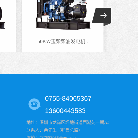
50KW玉柴柴油发电机..
220
0755-84065367
13600443583
地址：深圳市龙岗区坪地街道西湖苑一期A3
联系人：余先生（销售总监）
邮箱：737587965@qq.com