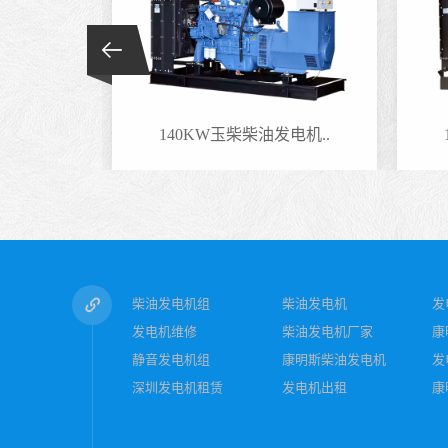
电机..
140KW玉柴柴油发电机..
柴油发电机组
柴油发电机
发
发电机维修
柴油发电机厂家
康
静音发电机组
康明斯柴油发电机
发
深圳发电机租赁
发电机出租
康