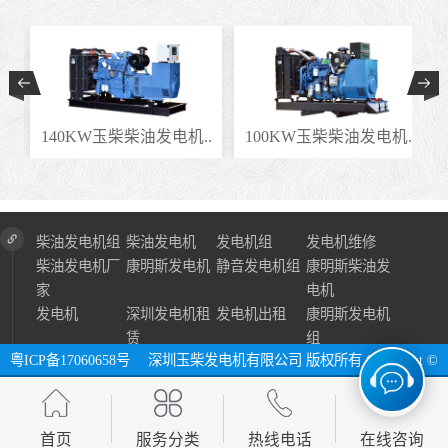
.
140KW玉柴柴油发电机..
100KW玉柴柴油发电机..
柴油发电机组
柴油发电机
发电机组
发电机维修
柴油发电机厂
康明斯发电机
静音发电机组
康明斯柴油发
家
电机
发电机
深圳发电机租
发电机出租
康明斯发电机
赁
组
粤ICP备17060658号
深圳玉柴发电机有限公司 版权所有 Copyright ©
2024 All Right Reserve ⓔ 网址：http://www.szycfdj.com
网站地图
首页
服务分类
热线电话
在线咨询