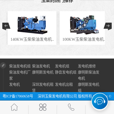
玉柴的热门推荐
.
140KW玉柴柴油发电机..
100KW玉柴柴油发电机..
柴油发电机组
柴油发电机
发电机组
发电机维修
柴油发电机厂
康明斯发电机
静音发电机组
康明斯柴油发
家
电机
发电机
深圳发电机租
发电机出租
康明斯发电机
赁
组
粤ICP备17060658号
深圳玉柴发电机有限公司 版权所有 Copyright ©
2024 All Right Reserve ⓔ 网址：http://www.szycfdj.com
网站地图