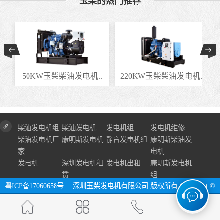
玉柴的热门推荐
.
50KW玉柴柴油发电机..
220KW玉柴柴油发电机..
柴油发电机组
柴油发电机
发电机组
发电机维修
柴油发电机厂
康明斯发电机
静音发电机组
康明斯柴油发
家
电机
发电机
深圳发电机租
发电机出租
康明斯发电机
赁
组
粤ICP备17060658号
深圳玉柴发电机有限公司 版权所有 Copyright ©
2024 All Right Reserve ⓔ 网址：http://www.szycfdj.com
网站地图