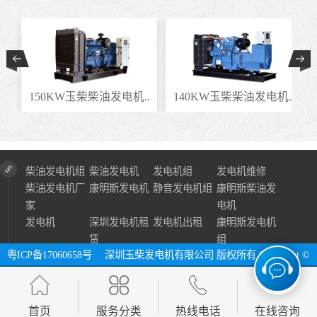
柴油发电机..
140KW玉柴柴油发电机..
100KW玉柴柴油发电
柴油发电机组
柴油发电机
发电机组
发电机维修
柴油发电机厂
康明斯发电机
静音发电机组
康明斯柴油发
家
电机
发电机
深圳发电机租
发电机出租
康明斯发电机
赁
组
粤ICP备17060658号
深圳玉柴发电机有限公司 版权所有 Copyright ©
2024 All Right Reserve ⓔ 网址：http://www.szycfdj.com
网站地图
首页
服务分类
热线电话
在线咨询