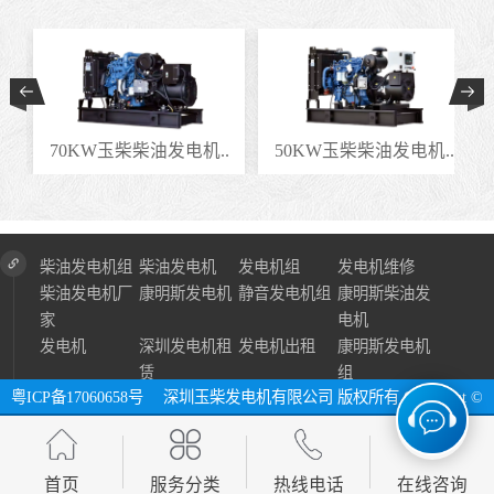
.
70KW玉柴柴油发电机..
50KW玉柴柴油发电机..
柴油发电机组
柴油发电机
发电机组
发电机维修
柴油发电机厂
康明斯发电机
静音发电机组
康明斯柴油发
家
电机
发电机
深圳发电机租
发电机出租
康明斯发电机
赁
组
粤ICP备17060658号
深圳玉柴发电机有限公司 版权所有 Copyright ©
2024 All Right Reserve ⓔ 网址：http://www.szycfdj.com
网站地图
首页
服务分类
热线电话
在线咨询