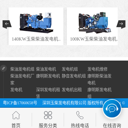
.
140KW玉柴柴油发电机..
100KW玉柴柴油发电机..
柴油发电机组
柴油发电机
发电机组
发电机维修
柴油发电机厂
康明斯发电机
静音发电机组
康明斯柴油发
家
电机
发电机
深圳发电机租
发电机出租
康明斯发电机
赁
组
粤ICP备17060658号
深圳玉柴发电机有限公司 版权所有 Copyright ©
2024 All Right Reserve ⓔ 网址：http://www.szycfdj.com
网站地图
首页
服务分类
热线电话
在线咨询