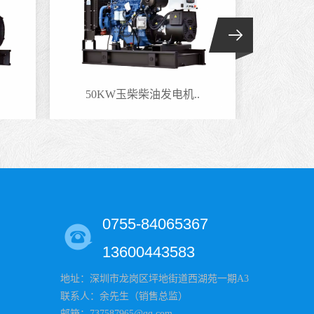
50KW玉柴柴油发电机..
220
0755-84065367
13600443583
地址：深圳市龙岗区坪地街道西湖苑一期A3
联系人：余先生（销售总监）
邮箱：737587965@qq.com