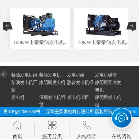
.
100KW玉柴柴油发电机..
70KW玉柴柴油发电机..
柴油发电机组
柴油发电机
发电机组
发电机维修
柴油发电机厂
康明斯发电机
静音发电机组
康明斯柴油发
家
电机
发电机
深圳发电机租
发电机出租
康明斯发电机
赁
组
粤ICP备17060658号
深圳玉柴发电机有限公司 版权所有 Copyright ©
2024 All Right Reserve ⓔ 网址：http://www.szycfdj.com
网站地图
首页
服务分类
热线电话
在线咨询