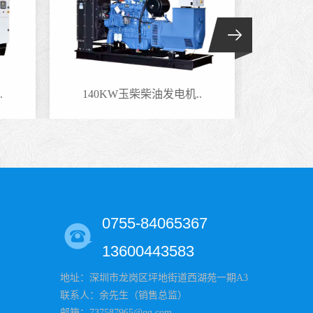
.
140KW玉柴柴油发电机..
100
0755-84065367
13600443583
地址：深圳市龙岗区坪地街道西湖苑一期A3
联系人：余先生（销售总监）
邮箱：737587965@qq.com