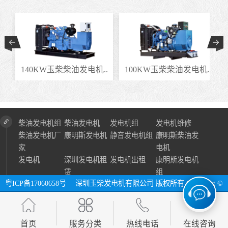
.
140KW玉柴柴油发电机..
100KW玉柴柴油发电机..
柴油发电机组
柴油发电机
发电机组
发电机维修
柴油发电机厂
康明斯发电机
静音发电机组
康明斯柴油发
家
电机
发电机
深圳发电机租
发电机出租
康明斯发电机
赁
组
粤ICP备17060658号
深圳玉柴发电机有限公司 版权所有 Copyright ©
2024 All Right Reserve ⓔ 网址：http://www.szycfdj.com
网站地图
首页
服务分类
热线电话
在线咨询