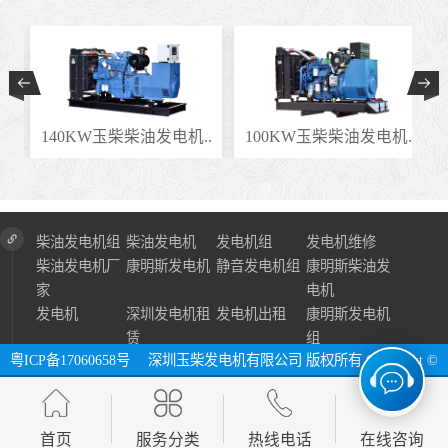
.
140KW玉柴柴油发电机..
100KW玉柴柴油发电机..
柴油发电机组
柴油发电机
发电机组
发电机维修
柴油发电机厂
康明斯发电机
静音发电机组
康明斯柴油发
家
电机
发电机
深圳发电机租
发电机出租
康明斯发电机
赁
组
粤ICP备17060658号
深圳玉柴发电机有限公司 版权所有 Copyright ©
2024 All Right Reserve ⓔ 网址：http://www.szycfdj.com
网站地图
首页
服务分类
热线电话
在线咨询