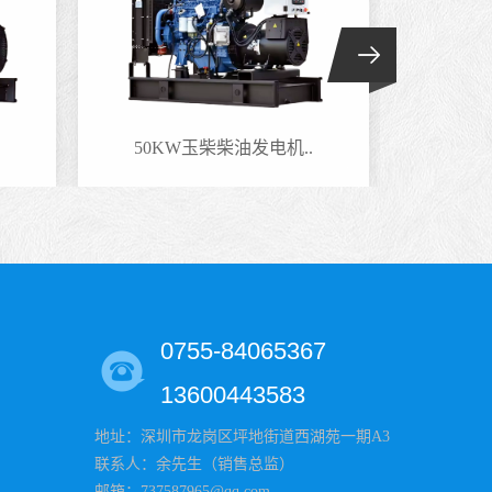
50KW玉柴柴油发电机..
220
0755-84065367
13600443583
地址：深圳市龙岗区坪地街道西湖苑一期A3
联系人：余先生（销售总监）
邮箱：737587965@qq.com