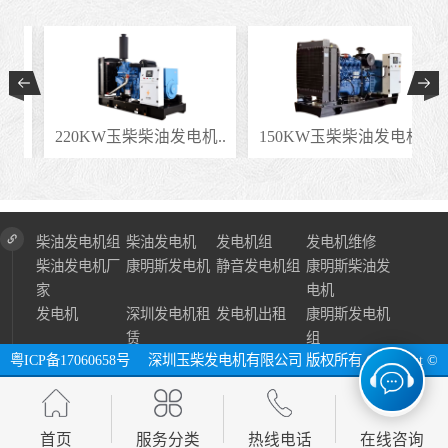
.
220KW玉柴柴油发电机..
150KW玉柴柴油发电机..
柴油发电机组
柴油发电机
发电机组
发电机维修
柴油发电机厂
康明斯发电机
静音发电机组
康明斯柴油发
家
电机
发电机
深圳发电机租
发电机出租
康明斯发电机
赁
组
粤ICP备17060658号
深圳玉柴发电机有限公司 版权所有 Copyright ©
2024 All Right Reserve ⓔ 网址：http://www.szycfdj.com
网站地图
首页
服务分类
热线电话
在线咨询