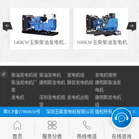
.
140KW玉柴柴油发电机..
100KW玉柴柴油发电机..
柴油发电机组
柴油发电机
发电机组
发电机维修
柴油发电机厂
康明斯发电机
静音发电机组
康明斯柴油发
家
电机
发电机
深圳发电机租
发电机出租
康明斯发电机
赁
组
粤ICP备17060658号
深圳玉柴发电机有限公司 版权所有 Copyright ©
2024 All Right Reserve ⓔ 网址：http://www.szycfdj.com
网站地图
首页
服务分类
热线电话
在线咨询